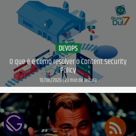
DEVOPS
O que é e como resolver o Content Security
Policy
10/06/2020
|
23
min de leitura
Leia mais...