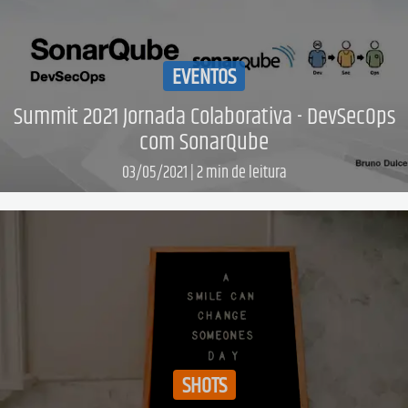
EVENTOS
Summit 2021 Jornada Colaborativa - DevSecOps
com SonarQube
03/05/2021
|
2
min de leitura
Leia mais...
SHOTS