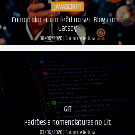
JAVASCRIPT
Como colocar um feed no seu Blog com o
Gatsby
08/06/2020
|
5
min de leitura
Leia mais...
GIT
Padrões e nomenclaturas no Git
03/06/2020
|
5
min de leitura