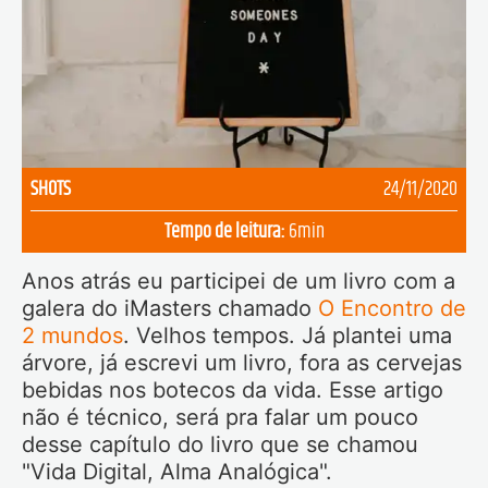
SHOTS
24/11/2020
Tempo de leitura:
6
min
Anos atrás eu participei de um livro com a
galera do iMasters chamado
O Encontro de
2 mundos
. Velhos tempos. Já plantei uma
árvore, já escrevi um livro, fora as cervejas
bebidas nos botecos da vida. Esse artigo
não é técnico, será pra falar um pouco
desse capítulo do livro que se chamou
"Vida Digital, Alma Analógica".