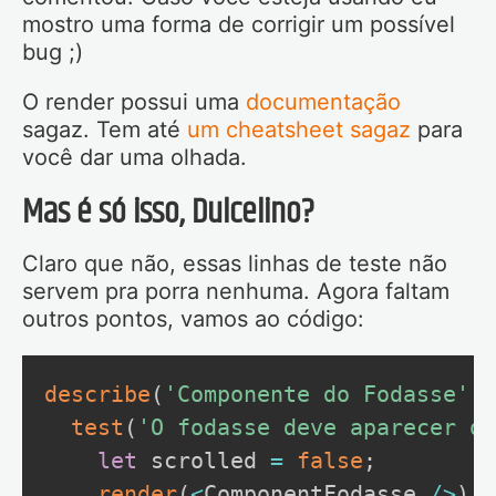
mostro uma forma de corrigir um possível
bug ;)
O render possui uma
documentação
sagaz. Tem até
um cheatsheet sagaz
para
você dar uma olhada.
Mas é só isso, Dulcelino?
Claro que não, essas linhas de teste não
servem pra porra nenhuma. Agora faltam
outros pontos, vamos ao código:
describe
(
'Componente do Fodasse'
,
test
(
'O fodasse deve aparecer qu
let
 scrolled 
=
false
;
render
(
<
ComponentFodasse 
/
>
)
;