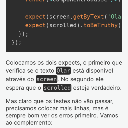
expect
(
screen
.
getByText
(
'Olar'
expect
(
scrolled
)
.
toBeTruthy
(
)
;
}
)
;
}
)
;
Colocamos os dois expects, o primeiro que
verifica se o texto
Olar
está disponível
através do
screen
. No segundo ele
espera que o
scrolled
esteja verdadeiro.
Mas claro que os testes não vão passar,
precisamos colocar mais linhas, mas é
sempre bom ver os erros primeiro. Vamos
ao complemento: