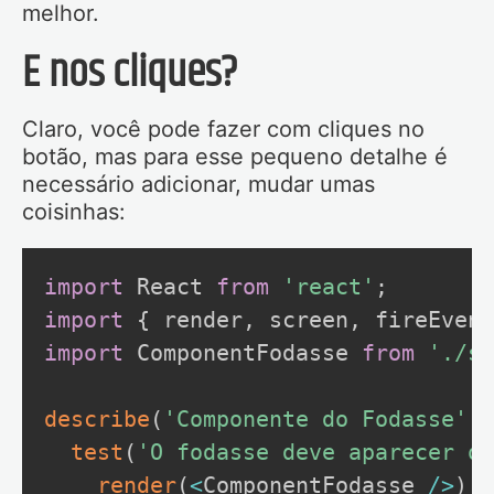
melhor.
E nos cliques?
Claro, você pode fazer com cliques no
botão, mas para esse pequeno detalhe é
necessário adicionar, mudar umas
coisinhas:
import
 React 
from
'react'
;
import
{
 render
,
 screen
,
 fireEvent
import
 ComponentFodasse 
from
'./so
describe
(
'Componente do Fodasse'
,
test
(
'O fodasse deve aparecer qu
render
(
<
ComponentFodasse 
/
>
)
;