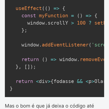
useEffect
(
(
)
=>
{
const
myFunction
=
(
)
=>
{
      window
.
scrollY 
>
100
?
setFo
}
;
    window
.
addEventListener
(
'scrol
return
(
)
=>
 window
.
removeEven
}
,
[
]
)
;
return
<
div
>
{
fodasse 
&&
<
p
>
Olar
<
}
Mas o bom é que já deixa o código até