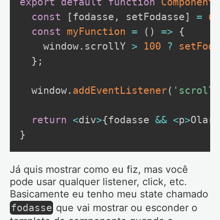
export
default
function
ComponentF
const
[
fodasse
,
 setFodasse
]
=
us
const
myFunction
=
(
)
=>
{
    window
.
scrollY 
>
100
?
setFoda
}
;
  window
.
addEventListener
(
'scroll'
return
<
div
>
{
fodasse 
&&
<
p
>
Olar
<
}
Já quis mostrar como eu fiz, mas você
pode usar qualquer listener, click, etc.
Basicamente eu tenho meu state chamado
fodasse
que vai mostrar ou esconder o