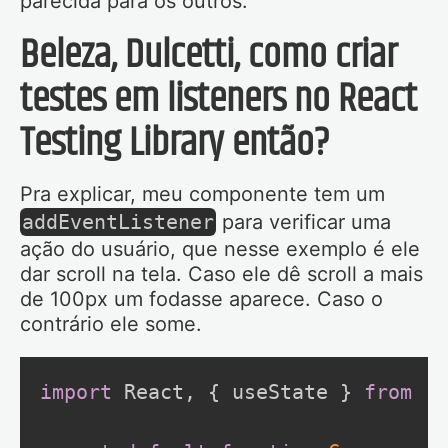
parecida para os outros.
Beleza, Dulcetti, como criar
testes em listeners no React
Testing Library então?
Pra explicar, meu componente tem um
addEventListener
para verificar uma
ação do usuário, que nesse exemplo é ele
dar scroll na tela. Caso ele dê scroll a mais
de 100px um fodasse aparece. Caso o
contrário ele some.
import
 React
,
{
 useState 
}
from
'r