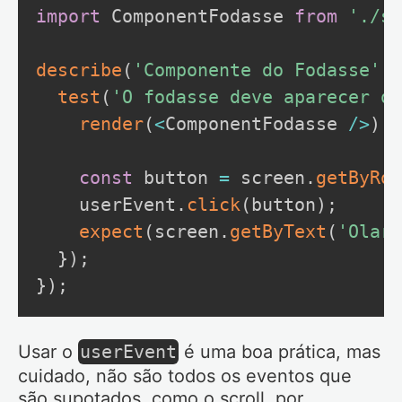
import
 ComponentFodasse 
from
'./so
describe
(
'Componente do Fodasse'
,
test
(
'O fodasse deve aparecer qu
render
(
<
ComponentFodasse 
/
>
)
;
const
 button 
=
 screen
.
getByRol
    userEvent
.
click
(
button
)
;
expect
(
screen
.
getByText
(
'Olar'
}
)
;
}
)
;
Usar o
userEvent
é uma boa prática, mas
cuidado, não são todos os eventos que
são supotados, como o scroll, por