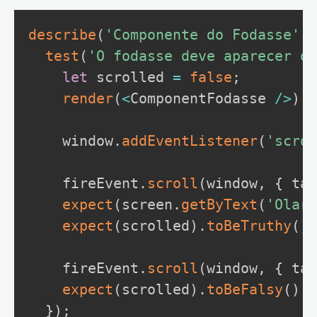
describe
(
'Componente do Fodasse'
,
test
(
'O fodasse deve aparecer qu
let
 scrolled 
=
false
;
render
(
<
ComponentFodasse 
/
>
)
;
    window
.
addEventListener
(
'scrol
    fireEvent
.
scroll
(
window
,
{
 tar
expect
(
screen
.
getByText
(
'Olar'
expect
(
scrolled
)
.
toBeTruthy
(
)
;
    fireEvent
.
scroll
(
window
,
{
 tar
expect
(
scrolled
)
.
toBeFalsy
(
)
;
}
)
;