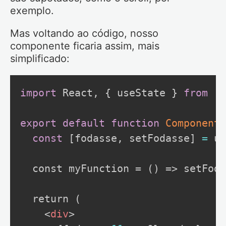
exemplo.
Mas voltando ao código, nosso
componente ficaria assim, mais
simplificado:
import
 React
,
{
 useState 
}
from
'r
export
default
function
ComponentF
const
[
fodasse
,
 setFodasse
]
=
 us
  const myFunction = () => setFoda
  return (

<
div
>