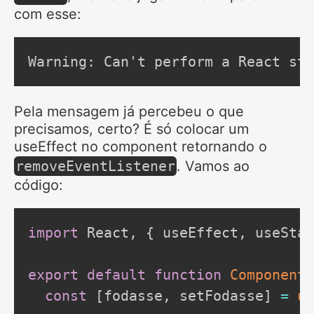
com esse:
Warning: Can't perform a React sta
Pela mensagem já percebeu o que
precisamos, certo? É só colocar um
useEffect no component retornando o
removeEventListener
. Vamos ao
código:
import
 React
,
{
 useEffect
,
 useStat
export
default
function
ComponentF
const
[
fodasse
,
 setFodasse
]
=
us