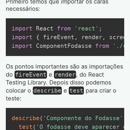
Primeiro temos que importar os caras
necessários:
import
 React 
from
'react'
;
import
{
 fireEvent
,
 render
,
 screen
import
 ComponentFodasse 
from
'./co
Os pontos importantes são as importações
do
fireEvent
e
render
, do React
Testing Library. Depois disso podemos
colocar o
describe
e
test
para criar o
teste:
describe
(
'Componente do Fodasse'
,
test
(
'O fodasse deve aparecer qu