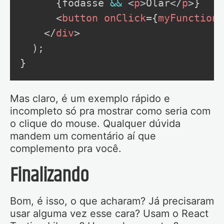
{
fodasse 
&&
<
p
>
Olar
</
p
>
}
<
button
onClick
=
{
myFunction
}
</
div
>
  );

}
Mas claro, é um exemplo rápido e
incompleto só pra mostrar como seria com
o clique do mouse. Qualquer dúvida
mandem um comentário aí que
complemento pra você.
Finalizando
Bom, é isso, o que acharam? Já precisaram
usar alguma vez esse cara? Usam o React