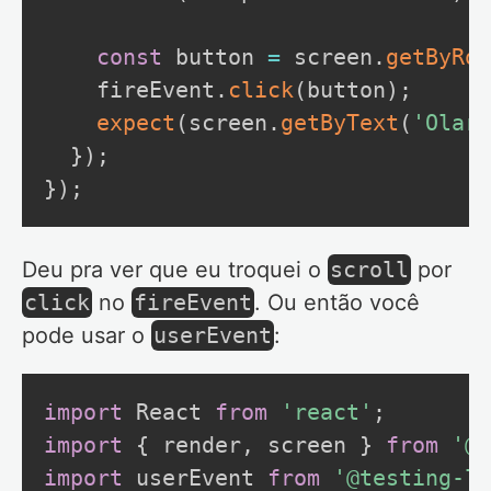
const
 button 
=
 screen
.
getByRol
    fireEvent
.
click
(
button
)
;
expect
(
screen
.
getByText
(
'Olar'
}
)
;
}
)
;
Deu pra ver que eu troquei o
scroll
por
click
no
fireEvent
. Ou então você
pode usar o
userEvent
:
import
 React 
from
'react'
;
import
{
 render
,
 screen 
}
from
'@t
import
 userEvent 
from
'@testing-li