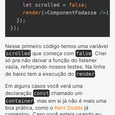
let
 scrolled 
=
false
;
render
(
<
ComponentFodasse 
/
>
)
;
}
)
;
}
)
;
Nesse primeiro código temos uma variável
scrolled
que começa com
false
. Criei
só pra não deixar a função do listener
vazia, reforçando nossos testes. Na linha
de baixo tem a execução do
render
.
Em alguns casos você verá uma
declaração
const
chamado um
container
, mas em si já não é mais uma
boa prática, como o
Kent Dodds
já
comentou. Caso você esteja usando eu