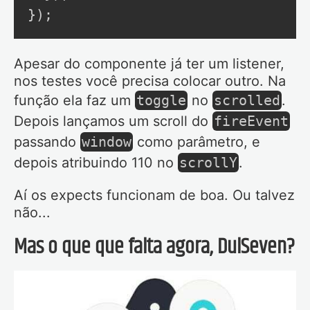
}
)
;
Apesar do componente já ter um listener,
nos testes você precisa colocar outro. Na
função ela faz um
toggle
no
scrolled
.
Depois lançamos um scroll do
fireEvent
passando
window
como parâmetro, e
depois atribuindo 110 no
scrollY
.
Aí os expects funcionam de boa. Ou talvez
não...
Mas o que que falta agora, DulSeven?