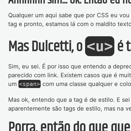
Ahhhhhh sim... Ok. Então eu 
Qualquer um aqui sabe que por CSS eu vou 
tag e pronto, estamos lá com o maldito text
Mas Dulcetti, o
é t
<u>
Sim, eu sei. É por isso que entendo a depr
parecido com link. Existem casos que é muit
um
<span>
com uma classe qualquer e col
Mas ok, entendo que a tag é de estilo. E se
aparentemente são tags de estilo, mas na ve
Porra, então do que qu