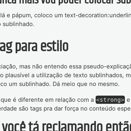
nunca mais vou poder colocar su
lá e pápum, coloco um text-decoration:underli
o sublinhado.
ag para estilo
eciação, mas não entendo essa pseudo-explicaç
o plausível a utilização de texto sublinhados, 
oco um sublinhado. Dá meio que no mesmo.
i que é diferente em relação com a
<strong>
e
rdade são tags pra dar força no conteúdo espec
e você tá reclamando ent