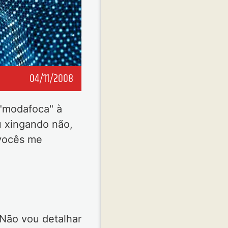
04/11/2008
 "modafoca" à
ou xingando não,
 vocês me
 Não vou detalhar