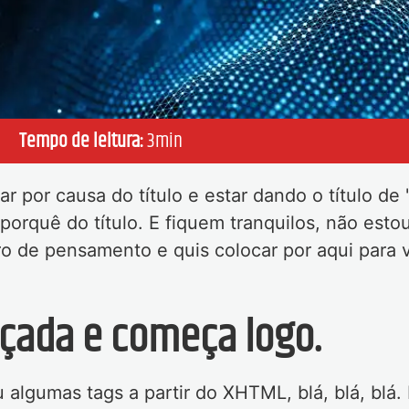
Tempo de leitura:
3
min
 por causa do título e estar dando o título de
 porquê do título. E fiquem tranquilos, não est
ro de pensamento e quis colocar por aqui para
açada e começa logo.
lgumas tags a partir do XHTML, blá, blá, blá.