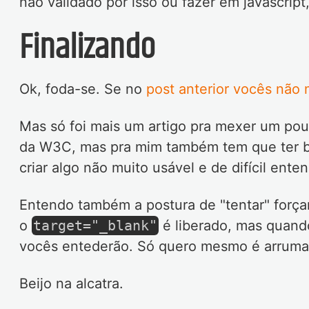
não validado por isso ou fazer em javascript
Finalizando
Ok, foda-se. Se no
post anterior vocês não
Mas só foi mais um artigo pra mexer um pou
da W3C, mas pra mim também tem que ter b
criar algo não muito usável e de difícil ente
Entendo também a postura de "tentar" forçar
o
target="_blank"
é liberado, mas quand
vocês entederão. Só quero mesmo é arrumar
Beijo na alcatra.