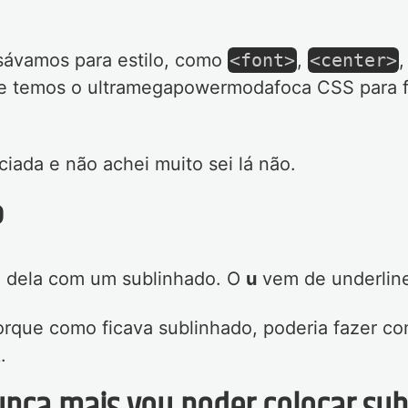
usávamos para estilo, como
<font>
,
<center>
,
oje temos o ultramegapowermodafoca CSS para 
iada e não achei muito sei lá não.
?
ro dela com um sublinhado. O
u
vem de underline
orque como ficava sublinhado, poderia fazer c
.