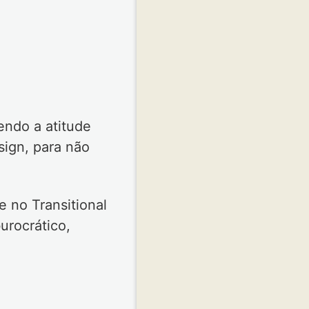
endo a atitude
ign, para não
e no Transitional
urocrático,