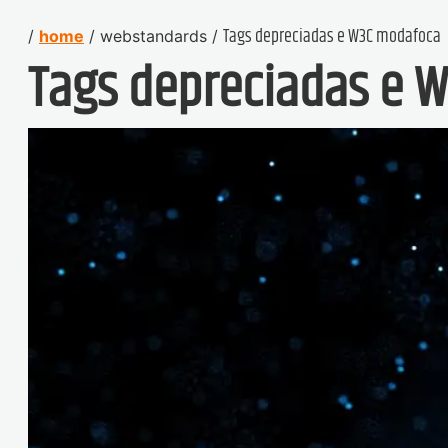
share
Tags depreciadas e W3C modafoca
/
home
/
webstandards
/
Tags depreciadas e 