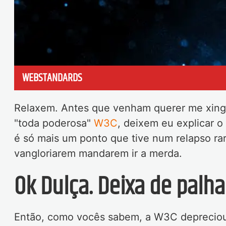
WEBSTANDARDS
Relaxem. Antes que venham querer me xingar
"toda poderosa"
W3C
, deixem eu explicar o
é só mais um ponto que tive num relapso ra
vangloriarem mandarem ir a merda.
Ok Dulça. Deixa de palh
Então, como vocês sabem, a W3C depreciou a