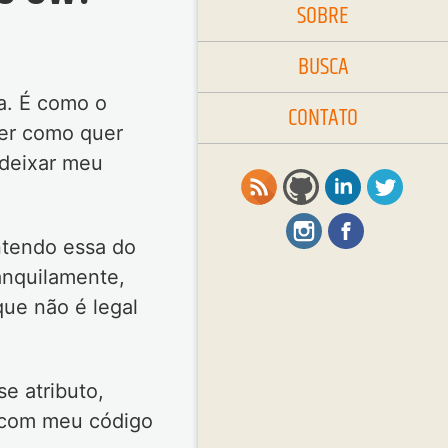
SOBRE
BUSCA
ra. É como o
CONTATO
her como quer
 deixar meu
ntendo essa do
ranquilamente,
que não é legal
e atributo,
r com meu código