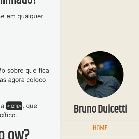
blinhado?
ne em qualquer
ão sobre que fica
mas agora coloco
Bruno Dulcetti
 a
<em>
, que
ífico.
HOME
ão ow?