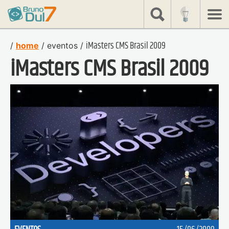
share
Bruno
Dulcetti
iMasters CMS Brasil 2009
/
home
/
eventos
/
iMasters CMS Brasil 2009