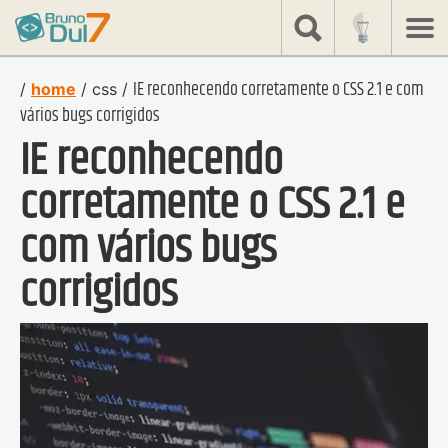
share
Bruno
Dulcetti
IE reconhecendo corretamente o CSS 2.1 e com
/
home
/
css
/
vários bugs corrigidos
IE reconhecendo
corretamente o CSS 2.1 e
com vários bugs
corrigidos