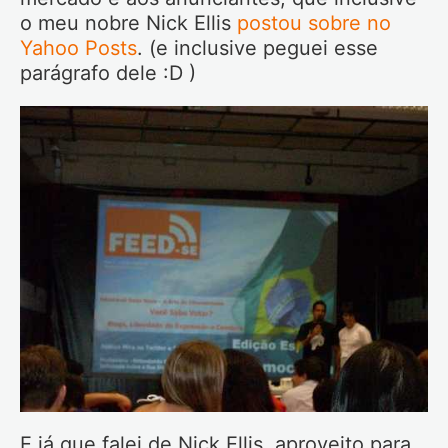
o meu nobre Nick Ellis
postou sobre no
Yahoo Posts
. (e inclusive peguei esse
parágrafo dele :D )
E já que falei de Nick Ellis, aproveito para