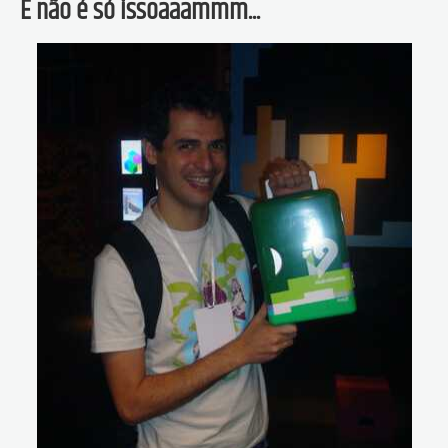
E não é só issoaaammm...